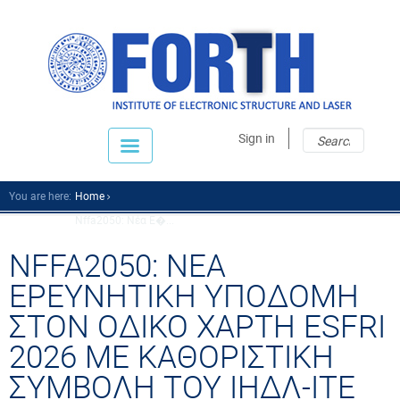
Sear
Sear
Sign in
fo
You are here:
Home
Nffa2050: Νέα Ε�...
NFFA2050: ΝΕΑ
ΕΡΕΥΝΗΤΙΚΗ ΥΠΟΔΟΜΗ
ΣΤΟΝ ΟΔΙΚΟ ΧΑΡΤΗ ESFRI
2026 ΜΕ ΚΑΘΟΡΙΣΤΙΚΗ
ΣΥΜΒΟΛΗ ΤΟΥ ΙΗΔΛ-ΙΤΕ