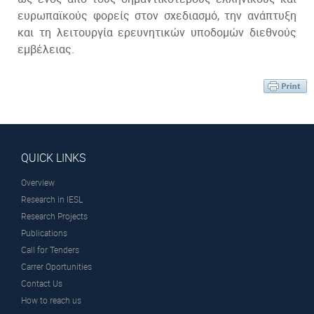
ευρωπαϊκούς φορείς στον σχεδιασμό, την ανάπτυξη
και τη λειτουργία ερευνητικών υποδομών διεθνούς
εμβέλειας.
QUICK LINKS
Overview
Research in IESL
Research Projects
Publications
Call for Tenders
Carrer Oportunities
Contact Us
How to reach us