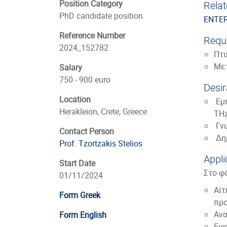
Position Category
Relat
PhD candidate position
ENTERS
Reference Number
Requi
2024_152782
Πτυ
Μετ
Salary
750 - 900 euro
Desir
Location
Εμπ
Herakleion, Crete, Greece
TH
Γν
Contact Person
Δημ
Prof. Tzortzakis Stelios
Appli
Start Date
Στο φ
01/11/2024
Αί
Form Greek
πρ
Ανα
Form English
Ευκ