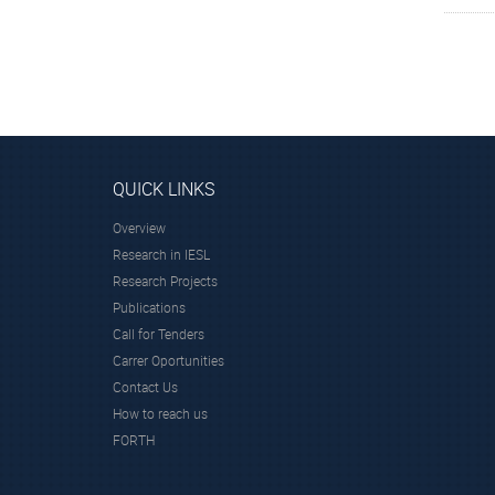
QUICK LINKS
Overview
Research in IESL
Research Projects
Publications
Call for Tenders
Carrer Oportunities
Contact Us
How to reach us
FORTH