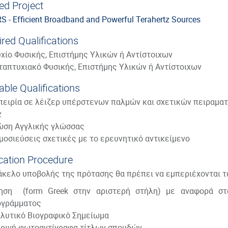
ed Project
 - Efficient Broadband and Powerful Terahertz Sources
red Qualifications
χίο Φυσικής, Επιστήμης Υλικών ή Αντίστοιχων
απτυχιακό Φυσικής, Επιστήμης Υλικών ή Αντίστοιχων
able Qualifications
ειρία σε λέιζερ υπέρστενων παλμών και σχετικών πειραματ
z
ώση Αγγλικής γλώσσας
οσιεύσεις σχετικές με το ερευνητικό αντικείμενο
cation Procedure
άκελο υποβολής της πρότασης θα πρέπει να εμπεριέχονται τ
τηση (form Greek στην αριστερή στήλη) με αναφορά σ
ογράμματος
λυτικό Βιογραφικό Σημείωμα
ρινή φωτοαντίγραφα τίτλων σπουδών