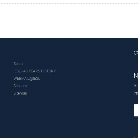
C
Search
IESL - 40 YEARS HISTORY
N
WEBMAIL@IESL
Si
Services
in
Sitemap