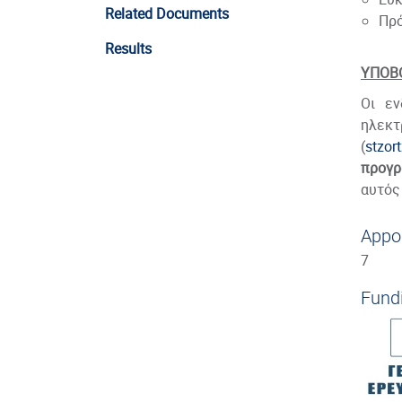
Related Documents
Πρό
Results
ΥΠΟΒ
Οι εν
ηλεκ
(
stzort
προγ
αυτός
Appo
7
Fund