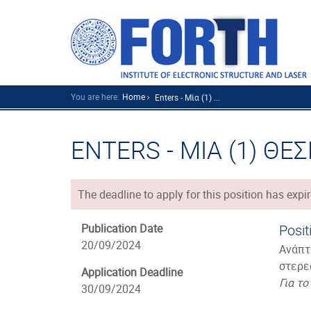
You are here:
Home
Enters - Μία (1) ...
ENTERS - ΜΙΑ (1) Θ
The deadline to apply for this position has expir
Publication Date
Posit
20/09/2024
Ανάπτ
στερε
Application Deadline
Για τ
30/09/2024