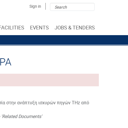
Search
Search
Sign in
form
FACILITIES
EVENTS
JOBS & TENDERS
ΟΡΑ
σία στην ανάπτυξη ισχυρών πηγών THz από
'Related Documents'