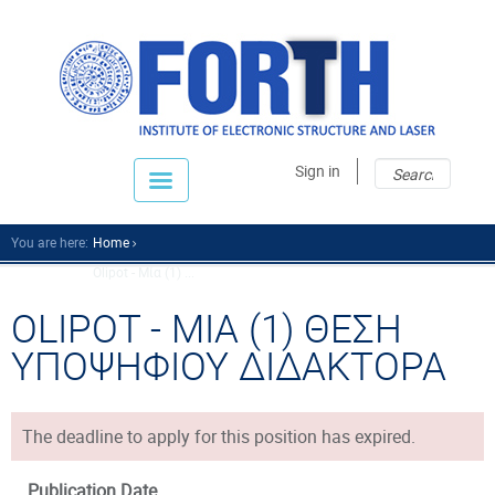
Sear
Sear
Sign in
fo
You are here:
Home
Olipot - Μία (1) ...
OLIPOT - ΜΙΑ (1) ΘΕΣΗ
ΥΠΟΨΗΦΙΟΥ ΔΙΔΑΚΤΟΡΑ
The deadline to apply for this position has expired.
Publication Date