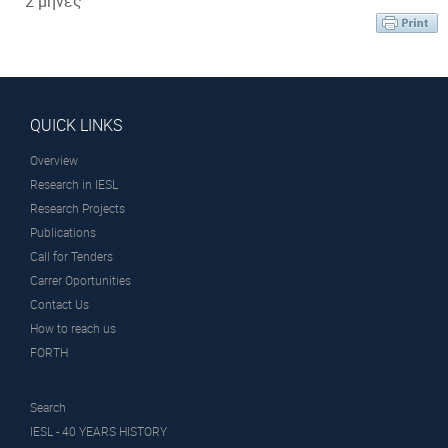
2 μήνες
QUICK LINKS
Overview
Research in IESL
Research Projects
Publications
Call for Tenders
Carrer Oportunities
Contact Us
How to reach us
FORTH
Search
IESL - 40 YEARS HISTORY