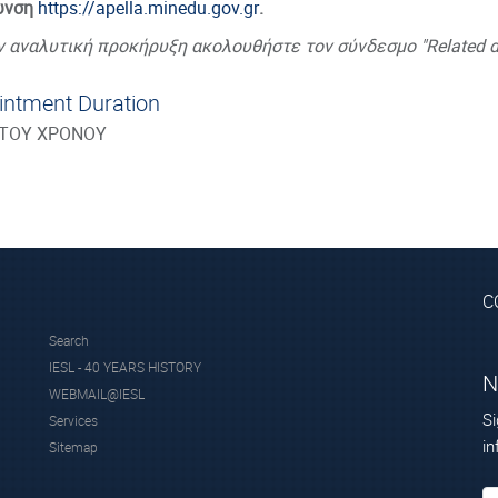
υνση
https://apella.minedu.gov.gr
.
ην αναλυτική προκήρυξη ακολουθήστε τον σύνδεσμο "Related 
intment Duration
ΣΤΟΥ ΧΡΟΝΟΥ
C
Search
IESL - 40 YEARS HISTORY
N
WEBMAIL@IESL
Si
Services
in
Sitemap