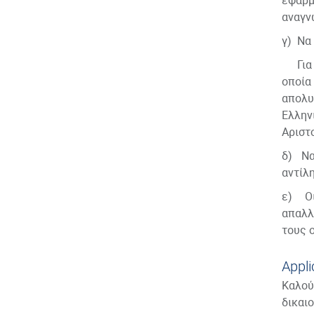
εφαρμ
αναγν
γ) Να
Για τ
οποία
απολυ
Ελλην
Αριστ
δ) Να
αντίλ
ε) Οι
απαλλ
τους 
Appli
Καλού
δικα