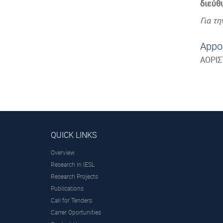
διεύθ
Για τ
Appo
ΑΟΡΙ
QUICK LINKS
Overview
Research in IESL
Research Projects
Publications
Call for Tenders
Carrer Oportunities