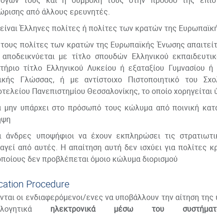
ογών τους και η συμβολή τους στην πρόοδο της επιστ
ώρισης από άλλους ερευνητές.
 είναι Έλληνες πολίτες ή πολίτες των κρατών της Ευρωπαϊκ
ους πολίτες των κρατών της Ευρωπαϊκής Ένωσης απαιτείτα
 αποδεικνύεται με τίτλο σπουδών Ελληνικού εκπαιδευτικ
τήριο τίτλο Ελληνικού Λυκείου ή εξαταξίου Γυμνασίου ή
ικής Γλώσσας, ή με αντίστοιχο Πιστοποιητικό του Σχ
οτελείου Πανεπιστημίου Θεσσαλονίκης, το οποίο χορηγείται
 μην υπάρχει στο πρόσωπό τους κώλυμα από ποινική κατα
ηψη
 άνδρες υποψήφιοι να έχουν εκπληρώσει τις στρατιωτι
αγεί από αυτές. Η απαίτηση αυτή δεν ισχύει για πολίτες 
οποίους δεν προβλέπεται όμοιο κώλυμα διορισμού
cation Procedure
νται οι ενδιαφερόμενοι/ενες να υποβάλλουν την αίτηση της
ιολογητικά
ηλεκτρονικά μέσω του συστήματ