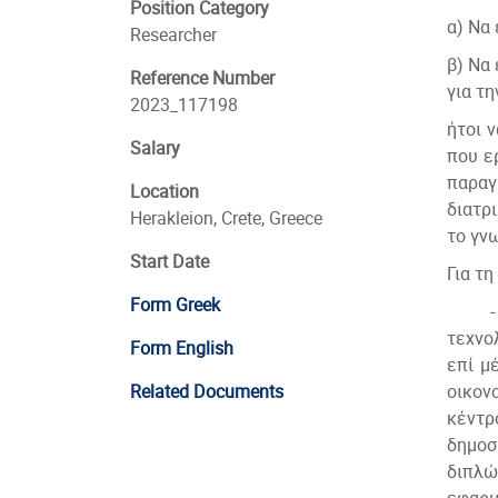
Position Category
α) Να
Researcher
β) Να
Reference Number
για τη
2023_117198
ήτοι 
Salary
που ε
παραγ
Location
διατρ
Herakleion, Crete, Greece
το γν
Start Date
Για τη
Form Greek
- να
τεχνο
Form English
επί μ
Related Documents
οικον
κέντρ
δημοσ
διπλώ