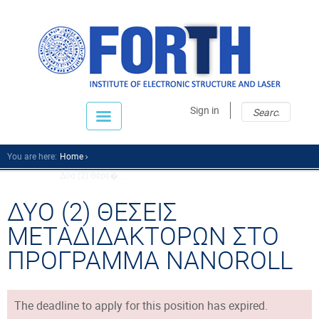
Sear
Sear
Sign in
fo
You are here:
Home
Δύο (2) Θέσε�...
ΔΥΟ (2) ΘΕΣΕΙΣ
ΜΕΤΑΔΙΔΑΚΤΟΡΩΝ ΣΤΟ
ΠΡΟΓΡΑΜΜΑ NANOROLL
The deadline to apply for this position has expired.