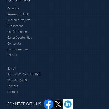
Overview
Research in IESL
Research Projects
Publications
Call for Tenders
Carrer Oportunities
Contact Us
How to reach us
FORTH
Search
IESL - 40 YEARS HISTORY
WEBMAIL@IESL
Services
Sitemap
CONNECT WITH US