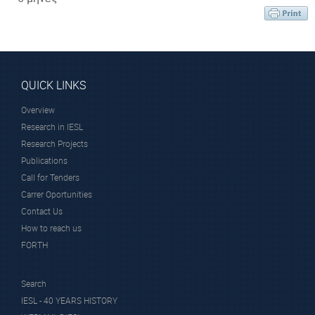
QUICK LINKS
Overview
Research in IESL
Research Projects
Publications
Call for Tenders
Carrer Oportunities
Contact Us
How to reach us
FORTH
Search
IESL - 40 YEARS HISTORY