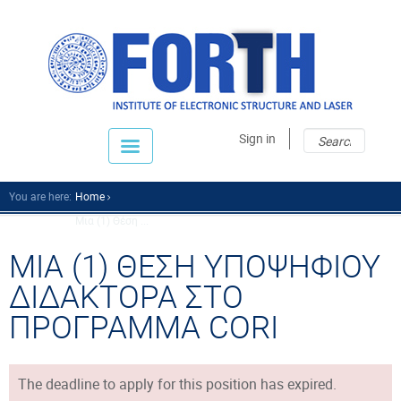
Sear
Sear
Sign in
fo
You are here:
Home
Μια (1) Θέση ...
ΜΙΑ (1) ΘΕΣΗ ΥΠΟΨΗΦΙΟΥ
ΔΙΔΑΚΤΟΡΑ ΣΤΟ
ΠΡΟΓΡΑΜΜΑ CORI
The deadline to apply for this position has expired.