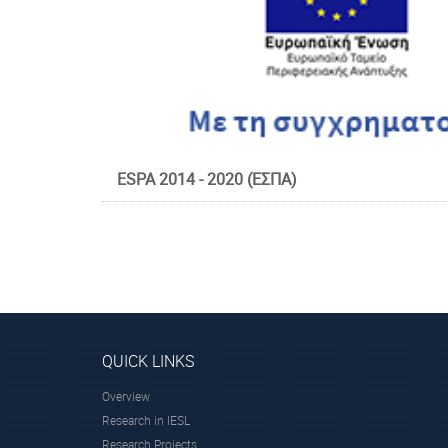
Prof. Georgakilas Alexandros
ESPA 2014 - 2020 (ΕΣΠΑ)
Affiliated Faculty Member
Scientific Staff
QUICK LINKS
Overview
Research in IESL
Research Projects