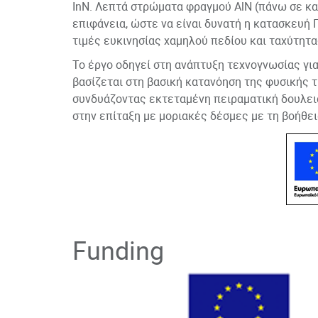
InN. Λεπτά στρώματα φραγμού AlN (πάνω σε κα
επιφάνεια, ώστε να είναι δυνατή η κατασκευή 
τιμές ευκινησίας χαμηλού πεδίου και ταχύτητ
Το έργο οδηγεί στη ανάπτυξη τεχνογνωσίας γι
βασίζεται στη βασική κατανόηση της φυσικής 
συνδυάζοντας εκτεταμένη πειραματική δουλειά
στην επίταξη με μοριακές δέσμες με τη βοήθε
Το έργο οδηγεί στη ανάπτυξη τεχνογνωσίας γι
Principal Investigator
Funding
βασίζεται στη βασική κατανόηση της φυσικής 
συνδυάζοντας εκτεταμένη πειραματική δουλειά
στην επίταξη με μοριακές δέσμες με τη βοήθε