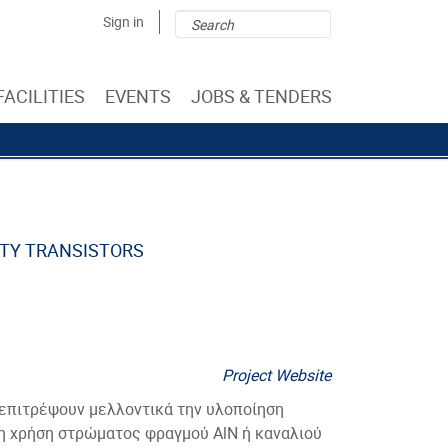
Search
Search
Sign in
form
FACILITIES
EVENTS
JOBS & TENDERS
ITY TRANSISTORS
Project Website
α επιτρέψουν μελλοντικά την υλοποίηση
η χρήση στρώματος φραγμού AlN ή καναλιού