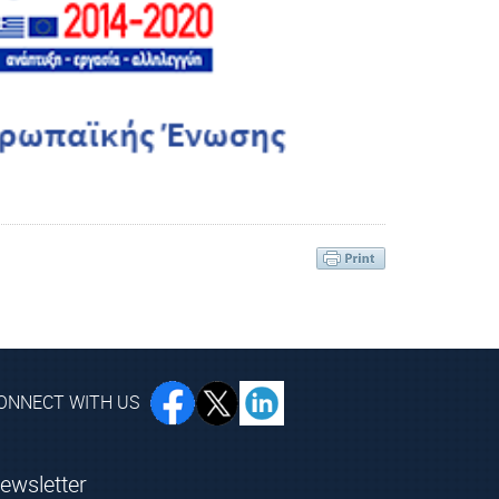
ONNECT WITH US
ewsletter