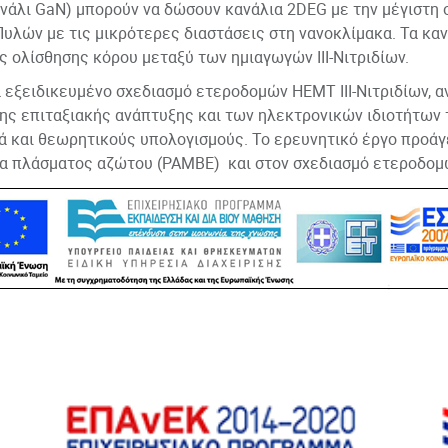
νάλι GaN) μπορούν να δώσουν κανάλια 2DEG με την μέγιστη
Πυλών με τις μικρότερες διαστάσεις στη νανοκλίμακα. Τα κα
ας ολίσθησης κόρου μεταξύ των ημιαγωγών ΙΙΙ-Νιτριδίων.
α εξειδικευμένο σχεδιασμό ετεροδομών HEMT III-Νιτριδίων, 
της επιταξιακής ανάπτυξης και των ηλεκτρονικών ιδιοτήτων
 και θεωρητικούς υπολογισμούς. Το ερευνητικό έργο προάγ
ια πλάσματος αζώτου (PAMBE) και στον σχεδιασμό ετεροδομών
α εξειδικευμένο σχεδιασμό ετεροδομών HEMT III-Νιτριδίων, 
της επιταξιακής ανάπτυξης και των ηλεκτρονικών ιδιοτήτων
 και θεωρητικούς υπολογισμούς. Το ερευνητικό έργο προάγ
ια πλάσματος αζώτου (PAMBE) και στον σχεδιασμό ετεροδομών