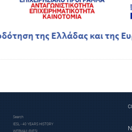
C
Search
IESL - 40 YEARS HISTORY
N
WEBMAIL@IESL