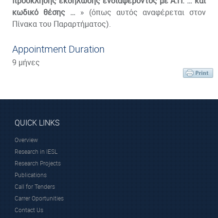
πρόσκλησης εκδήλωσης ενδιαφέροντος με Α.Π. … και
κωδικό θέσης …
» (όπως αυτός αναφέρεται στον
Πίνακα του Παραρτήματος).
Appointment Duration
9 μήνες
QUICK LINKS
Overview
Research in IESL
Research Projects
Publications
Call for Tenders
Carrer Oportunities
Contact Us