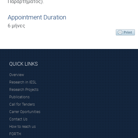
Παραρτήματος).
Appointment Duration
6 μήνες
QUICK LINKS
Overview
Research in IESL
Research Projects
Publications
Call for Tenders
Carrer Oportunities
Contact Us
How to reach us
FORTH