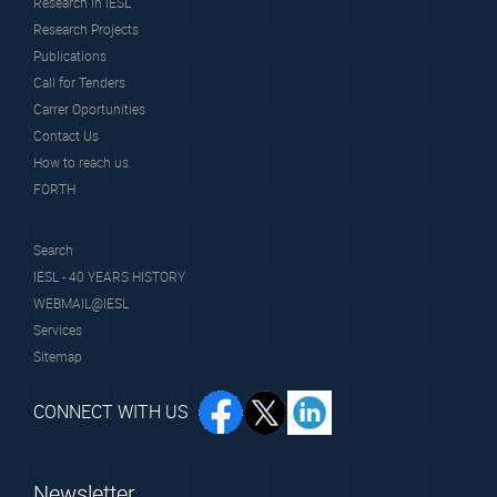
Research in IESL
Research Projects
Publications
Call for Tenders
Carrer Oportunities
Contact Us
How to reach us
FORTH
Search
IESL - 40 YEARS HISTORY
WEBMAIL@IESL
Services
Sitemap
CONNECT WITH US
Newsletter