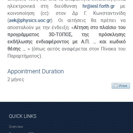
ηλεκτρονικά στη διεύθυνση
hr@iesl.forth.gr
με
κοινοποίηση (cc): στον Δρ Γ. Κωνσταντινίδη
(
aek@physics.uoc.gr
). Οι αιτήσεις θα πρέπει να
αποσταλούν με την ένδειξη: «
Αίτηση στο πλαίσιο του
προγράμματος 3
D-ΤΟΠΟΣ, της πρόσκλησης
εκδήλωσης ενδιαφέροντος με Α.Π. … και κωδικό
θέσης …
» (όπως αυτός αναφέρεται στον Πίνακα του
Παραρτήματος).
Appointment Duration
2 μήνες
QUICK LINKS
Overview