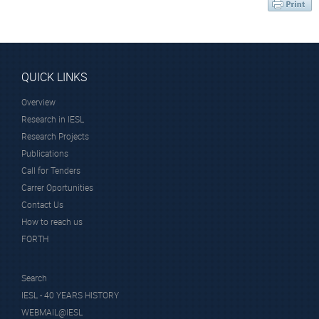
QUICK LINKS
Overview
Research in IESL
Research Projects
Publications
Call for Tenders
Carrer Oportunities
Contact Us
How to reach us
FORTH
Search
IESL - 40 YEARS HISTORY
WEBMAIL@IESL