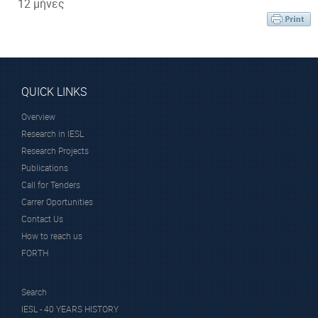
12 μήνες
QUICK LINKS
Overview
Research in IESL
Research Projects
Publications
Call for Tenders
Carrer Oportunities
Contact Us
How to reach us
FORTH
Search
IESL - 40 YEARS HISTORY