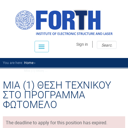
Sear
Sear
Sign in
fo
You are here:
Home
Μία (1) Θέση ...
ΜΙΑ (1) ΘΕΣΗ ΤΕΧΝΙΚΟΥ
ΣΤΟ ΠΡΟΓΡΑΜΜΑ
ΦΩΤΟΜΕΛΟ
The deadline to apply for this position has expired.