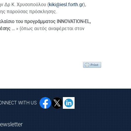
ην Δρ Κ. Χρυσοπούλου (
kiki@iesl.forth.gr
),
της παρούσας πρόσκλησης.
πλαίσιο του προγράμματος
INNOVATION-EL,
θέσης …
» (όπως αυτός αναφέρεται στον
ONNECT WITH US
ewsletter