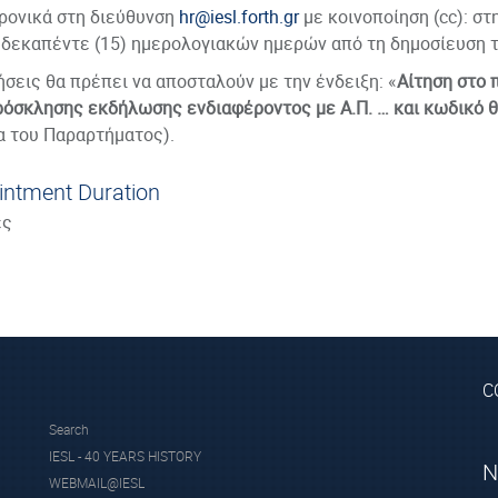
ρονικά στη διεύθυνση
hr@iesl.forth.gr
με κοινοποίηση (cc): στ
 δεκαπέντε (15) ημερολογιακών ημερών από τη δημοσίευση 
ήσεις θα πρέπει να αποσταλούν με την ένδειξη: «
Αίτηση στο 
ρόσκλησης εκδήλωσης ενδιαφέροντος με Α.Π. … και κωδικό 
α του Παραρτήματος).
intment Duration
ες
C
Search
IESL - 40 YEARS HISTORY
N
WEBMAIL@IESL