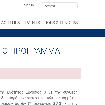
Search
Search
Sign in
form
FACILITIES
EVENTS
JOBS & TENDERS
ΣΤΟ ΠΡΟΓΡΑΜΜΑ
της Ενότητας Εργασίας 3 με την σύνθεση
ς διασποράς ανοργάνου σε πολυμερική μήτρα
 υλικών αυτών (Υποενέργεια 3.2.3) και την