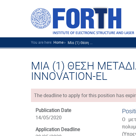
You are here:
Home
Μία (1) Θέση ...
ΜΙΑ (1) ΘΕΣΗ ΜΕΤΑ
INNOVATION-EL
The deadline to apply for this position has expir
Publication Date
Posit
14/05/2020
Ο μετ
πολυμ
Application Deadline
(Υποε