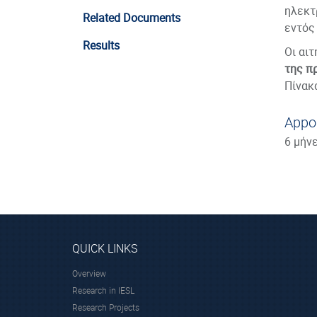
ηλεκτ
Related Documents
εντός
Results
Οι αιτ
της π
Πίνακ
Appo
6 μήν
QUICK LINKS
Overview
Research in IESL
Research Projects