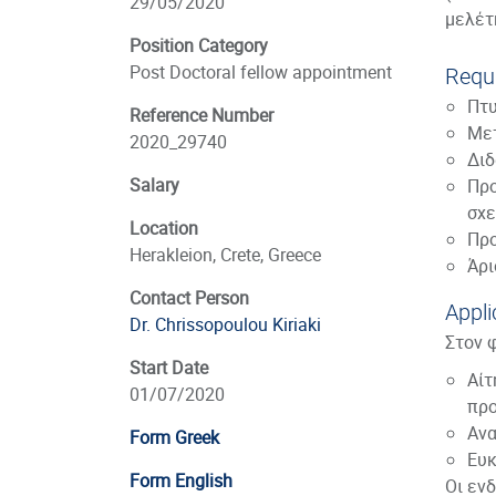
29/05/2020
μελέτ
Position Category
Post Doctoral fellow appointment
Requi
Πτυ
Reference Number
Μετ
2020_29740
Διδ
Salary
Προ
σχε
Location
Προ
Herakleion, Crete, Greece
Άρι
Contact Person
Appli
Dr. Chrissopoulou Kiriaki
Στον 
Start Date
Αί
01/07/2020
πρ
Ανα
Form Greek
Ευκ
Form English
Οι εν