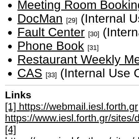
Meeting Room Bookin
DocMan
(Internal U
[29]
Fault Center
(Intern
[30]
Phone Book
[31]
Restaurant Weekly M
CAS
(Internal Use 
[33]
Links
[1] https://webmail.iesl.forth.gr
https://www.iesl.forth.gr/sit
[4]