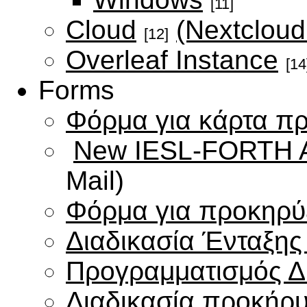
[11]
Cloud
(Nextcloud
[12]
Overleaf Instance
[14
Forms
Φόρμα για κάρτα π
New IESL-FORTH Ac
Mail)
Φόρμα για προκηρύ
Διαδικασία Ένταξη
Προγραμματισμός Δ
Διαδικασία προκήρ