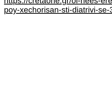
https://cretaone.gr/oi-nees-ere
poy-xechorisan-sti-diatrivi-se-