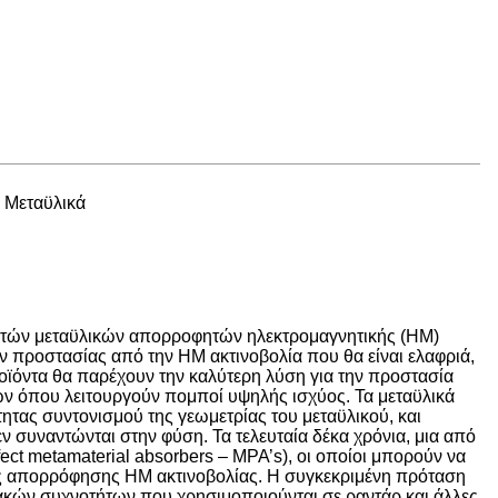
 Μεταϋλικά
ορετών μεταϋλικών απορροφητών ηλεκτρομαγνητικής (ΗΜ)
 προστασίας από την ΗΜ ακτινοβολία που θα είναι ελαφριά,
ροϊόντα θα παρέχουν την καλύτερη λύση για την προστασία
ν όπου λειτουργούν πομποί υψηλής ισχύος. Τα μεταϋλικά
τητας συντονισμού της γεωμετρίας του μεταϋλικού, και
ν συναντώνται στην φύση. Τα τελευταία δέκα χρόνια, μια από
fect metamaterial absorbers – MPA’s), οι οποίοι μπορούν να
ς απορρόφησης ΗΜ ακτινοβολίας. Η συγκεκριμένη πρόταση
νιακών συχνοτήτων που χρησιμοποιούνται σε ραντάρ και άλλες