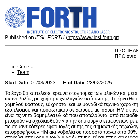
Published on
IESL-FORTH
(
https://www.iesl.forth.gr
)
ΠΡΟΠΗΛ
ΠΡΟιόντα 
General
Team
Start Date:
01/03/2023,
End Date:
28/02/2025
Το έργο θα επιτελέσει έρευνα στον τομέα των υλικών και μ
ακτινοβολίας με χρήση τεχνολογιών εκτύπωσης. Το έργο θα 
χαμηλού κόστους, εύχρηστα, και με μοναδικά τεχνικά χαρακτ
εξοπλισμού και προσωπικού σε χώρους με ισχυρή ΗΜ ακτινο
είναι τεχνητά δομημένα υλικά που αποτελούνται από περιοδικά
μπορούν να σχεδιασθούν για την δημιουργία επιφανειών με εξ
τις σημαντικότερες εφαρμογές αυτής της σημαντικής τεχνολογι
απορροφήσουν ΗΜ ακτινοβολία σε ποσοστά πάνω από 90%, ε
στοχεύει στην δημιουργία μιας έξυπνης, εύκαμπτης και ελαφ