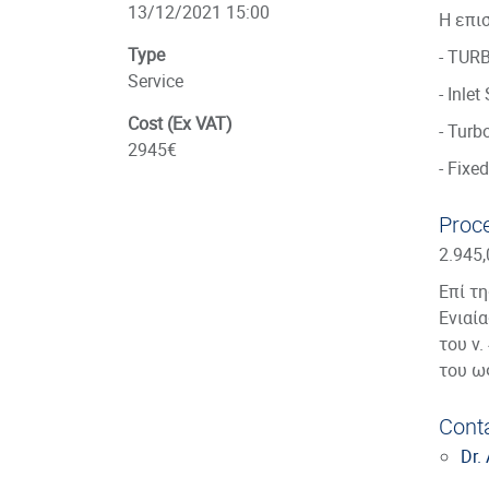
13/12/2021 15:00
Η επι
Type
- TUR
Service
- Inle
Cost (Ex VAT)
- Turb
2945€
- Fixe
Proc
2.945
Eπί τ
Ενιαί
του ν.
του ω
Cont
Dr.