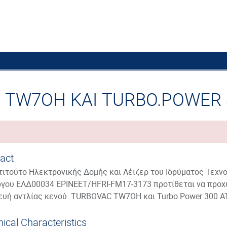
 TW7OH ΚΑΙ TURBO.POWER 
act
στιτούτο Ηλεκτρονικής Δομής και Λέιζερ του Ιδρύματος Τεχνο
ργου ΕΛΔ00034 EPINEET/HFRI-FM17-3173 προτίθεται να προχω
ευή αντλίας κενού TURBOVAC TW7OH και Turbo.Power 300 AT
ical Characteristics