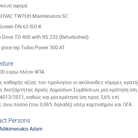
σκευή αφορά
BOVAC TW7OH Maintenance SC
t Screen DN 63 ISO-K
o.Drive TD 400 with RS 232 (Refurbished)
d price rep.Turbo.Power 300 AT
edure
,00 ευρώ πλέον ΦΠΑ
ης καθαρής αξίας του τιμολογίου οι ακόλουθες νόμιμες κρατή
ας Ανεξάρτητης Αρχής Δημοσίων Συμβάσεων, μία κράτηση ίση
 4013/2011, καθώς και μία κράτηση ίση προς 3,6% επί
ς άνω ποσού (του 0,06% δηλαδή) υπέρ χαρτοσήμου και ΟΓΑ.
act Persons
 Adikimenakis Adam