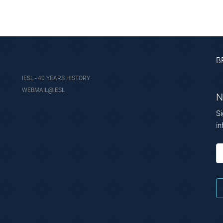
Β
IESL - 40 YEARS HISTORY
WEBMAIL@IESL
N
Si
in