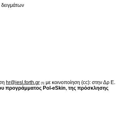
ό δειγμάτων
νση
hr@iesl.forth.gr
με κοινοποίηση (cc): στην Δρ Ε.
[5]
του προγράμματος Pol-eSkin
, της πρόσκλησης