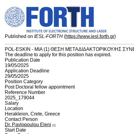
Published on
IESL-FORTH
(
https://www.iesl.forth.gr
)
POL-ESKIN - ΜΙΑ (1) ΘΕΣΗ ΜΕΤΑΔΙΔΑΚΤΟΡΙΚΟΥ/ΗΣ ΣΥ
The deadline to apply for this position has expired.
Publication Date
19/05/2025
Application Deadline
29/05/2025
Position Category
Post Doctoral fellow appointment
Reference Number
2025_179044
Salary
Location
Herakleion, Crete, Greece
Contact Person
Dr. Pavlopoulou Eleni
[1]
Start Date