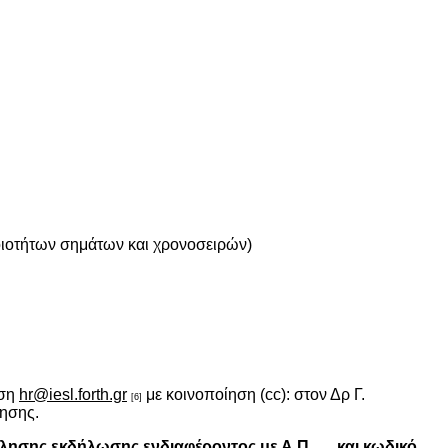
ομοιοτήτων σημάτων και χρονοσειρών)
νση
hr@iesl.forth.gr
με κοινοποίηση (cc): στον Δρ Γ.
[6]
λησης.
ησης εκδήλωσης ενδιαφέροντος με Α.Π. … και κωδικό