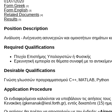
01/07/2020
Form Greek
[2]
Form English
[3]
Related Documents
[4]
Results
[5]
Position Description
Ανάλυση - Ανίχνευση ασυνεχειών και ομοιοτήτων σημάτων κ
Required Qualifications
Πτυχίο Επιστήμης Υπολογιστών ή Φυσικής
Ερευνητική εμπειρία σε θέματα συναφή με το αντικείμ
Desirable Qualifications
Γνώση γλωσσών προγραμματισμού C++, MATLAB, Python
Application Procedure
Οι ενδιαφερόμενοι καλούνται να υποβάλουν τις αιτήσεις τους
Κενακάκη (gkenanak@iesl.forth.gr), εντός δεκαπέντε (15)
Οι αιτήσεις θα πρέπει να αποσταλούν με την ένδειξη: «
Αίτησ