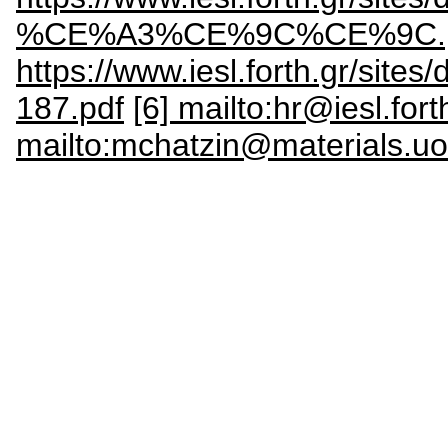
%CE%A3%CE%9C%CE%9C.p
https://www.iesl.forth.gr
187.pdf
[6] mailto:hr@iesl.fort
mailto:mchatzin@materials.uo