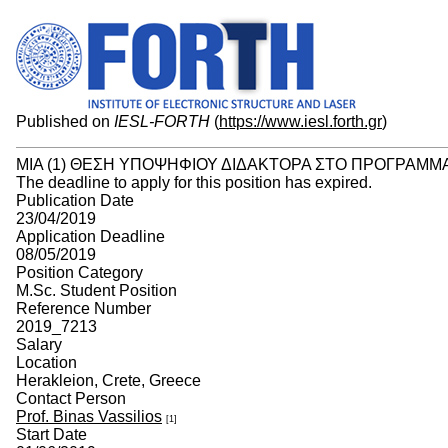
Published on
IESL-FORTH
(
https://www.iesl.forth.gr
)
ΜΙΑ (1) ΘΕΣΗ ΥΠΟΨΗΦΙΟΥ ΔΙΔΑΚΤΟΡΑ ΣΤΟ ΠΡΟΓΡΑΜΜ
The deadline to apply for this position has expired.
Publication Date
23/04/2019
Application Deadline
08/05/2019
Position Category
M.Sc. Student Position
Reference Number
2019_7213
Salary
Location
Herakleion, Crete, Greece
Contact Person
Prof. Binas Vassilios
[1]
Start Date